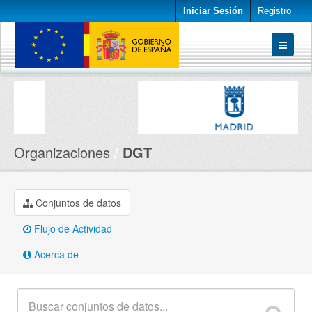
Iniciar Sesión
Registro
Conjuntos de datos
Organizaciones
Acerca de
Organizaciones
DGT
Conjuntos de datos
Flujo de Actividad
Acerca de