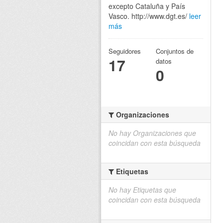
excepto Cataluña y País
Vasco. http://www.dgt.es/
leer
más
Seguidores
Conjuntos de
17
datos
0
Organizaciones
No hay Organizaciones que
coincidan con esta búsqueda
Etiquetas
No hay Etiquetas que
coincidan con esta búsqueda