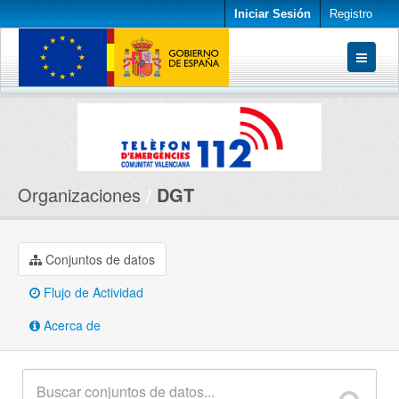
Iniciar Sesión
Registro
Conjuntos de datos
Organizaciones
Acerca de
Organizaciones
DGT
Conjuntos de datos
Flujo de Actividad
Acerca de