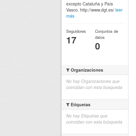
excepto Cataluña y País
Vasco. http://www.dgt.es/
leer
más
Seguidores
Conjuntos de
17
datos
0
Organizaciones
No hay Organizaciones que
coincidan con esta búsqueda
Etiquetas
No hay Etiquetas que
coincidan con esta búsqueda