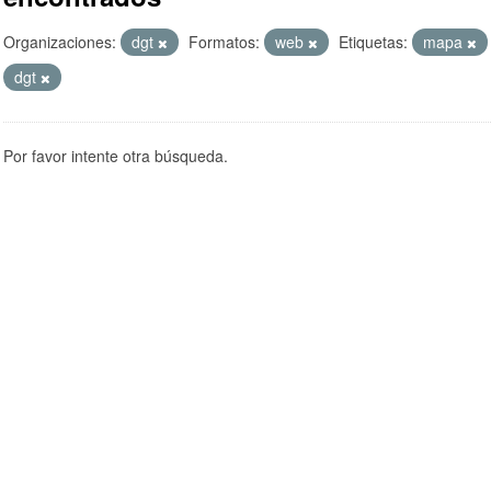
Organizaciones:
dgt
Formatos:
web
Etiquetas:
mapa
dgt
Por favor intente otra búsqueda.