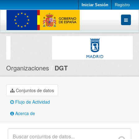
Iniciar Sesión
Registro
Conjuntos de datos
Organizaciones
Acerca de
Organizaciones
DGT
Conjuntos de datos
Flujo de Actividad
Acerca de