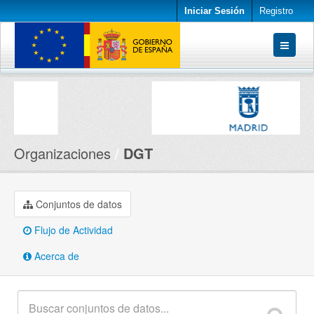
Iniciar Sesión
Registro
Conjuntos de datos
Organizaciones
Acerca de
Organizaciones
DGT
Conjuntos de datos
Flujo de Actividad
Acerca de