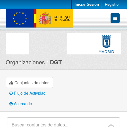
Iniciar Sesión
Registro
Conjuntos de datos
Organizaciones
Acerca de
Organizaciones
DGT
Conjuntos de datos
Flujo de Actividad
Acerca de