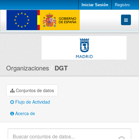
Iniciar Sesión
Registro
Conjuntos de datos
Organizaciones
Acerca de
Organizaciones
DGT
Conjuntos de datos
Flujo de Actividad
Acerca de