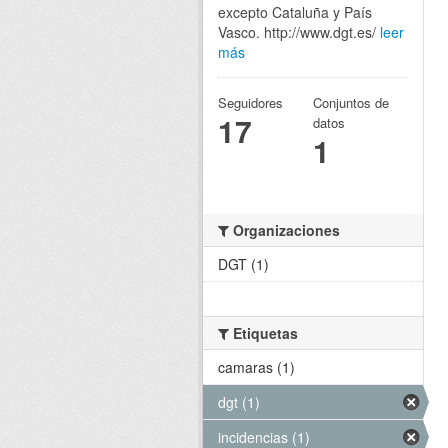
excepto Cataluña y País
Vasco. http://www.dgt.es/
leer
más
Seguidores
Conjuntos de
17
datos
1
Organizaciones
DGT (1)
Etiquetas
camaras (1)
dgt (1)
incidencias (1)