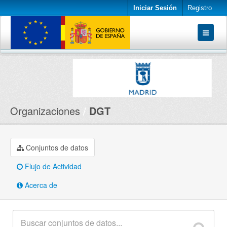
Iniciar Sesión
Registro
Conjuntos de datos
Organizaciones
Acerca de
Organizaciones
DGT
Conjuntos de datos
Flujo de Actividad
Acerca de