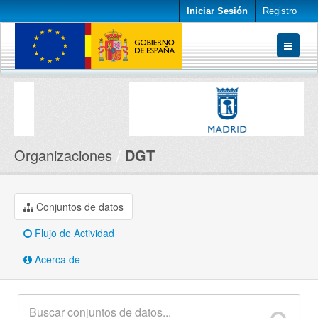
Iniciar Sesión
Registro
Conjuntos de datos
Organizaciones
Acerca de
Organizaciones
DGT
Conjuntos de datos
Flujo de Actividad
Acerca de