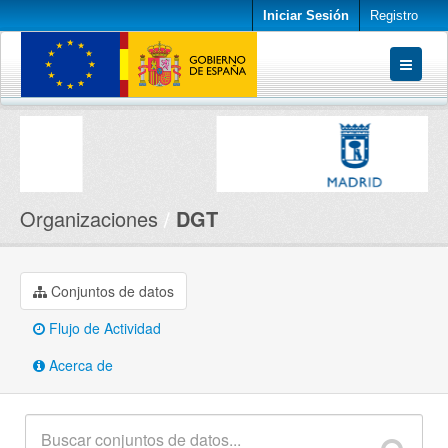
Iniciar Sesión
Registro
Conjuntos de datos
Organizaciones
Acerca de
Organizaciones
DGT
Conjuntos de datos
Flujo de Actividad
Acerca de