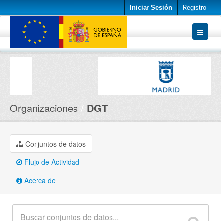
Iniciar Sesión
Registro
Conjuntos de datos
Organizaciones
Acerca de
Organizaciones
DGT
Conjuntos de datos
Flujo de Actividad
Acerca de