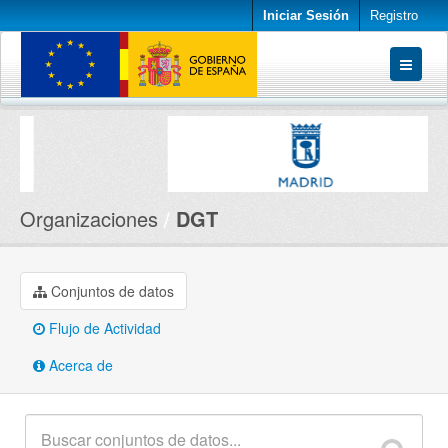
Iniciar Sesión
Registro
Conjuntos de datos
Organizaciones
Acerca de
Organizaciones
DGT
Conjuntos de datos
Flujo de Actividad
Acerca de