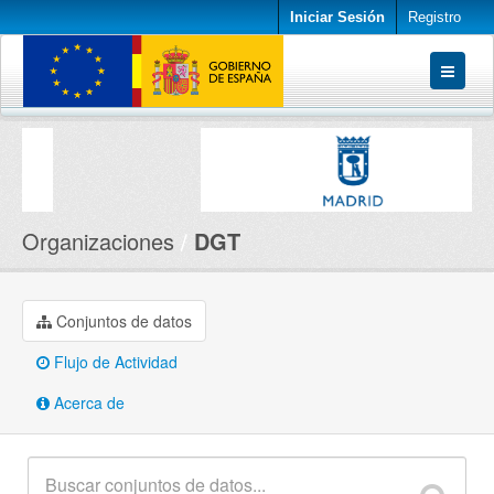
Iniciar Sesión
Registro
Conjuntos de datos
Organizaciones
Acerca de
Organizaciones
DGT
Conjuntos de datos
Flujo de Actividad
Acerca de