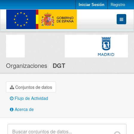
Iniciar Sesión
Registro
Conjuntos de datos
Organizaciones
Acerca de
Organizaciones
DGT
Conjuntos de datos
Flujo de Actividad
Acerca de