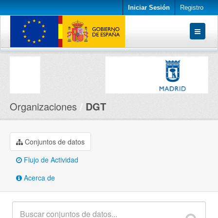
Iniciar Sesión
Registro
Conjuntos de datos
Organizaciones
Acerca de
Organizaciones
DGT
Conjuntos de datos
Flujo de Actividad
Acerca de