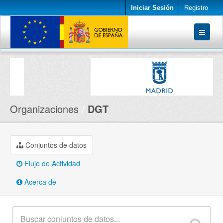
Iniciar Sesión
Registro
Conjuntos de datos
Organizaciones
Acerca de
Organizaciones
DGT
Conjuntos de datos
Flujo de Actividad
Acerca de