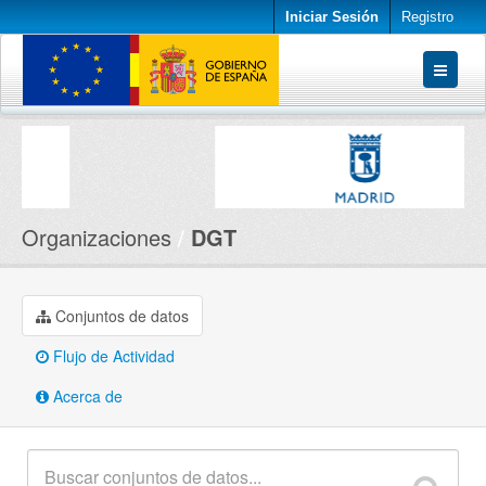
Iniciar Sesión
Registro
Conjuntos de datos
Organizaciones
Acerca de
Organizaciones
DGT
Conjuntos de datos
Flujo de Actividad
Acerca de