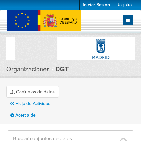
Iniciar Sesión
Registro
Conjuntos de datos
Organizaciones
Acerca de
Organizaciones
DGT
Conjuntos de datos
Flujo de Actividad
Acerca de