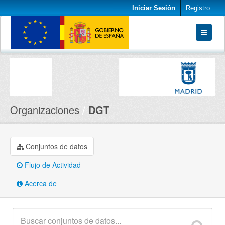
Iniciar Sesión
Registro
Conjuntos de datos
Organizaciones
Acerca de
Organizaciones
DGT
Conjuntos de datos
Flujo de Actividad
Acerca de