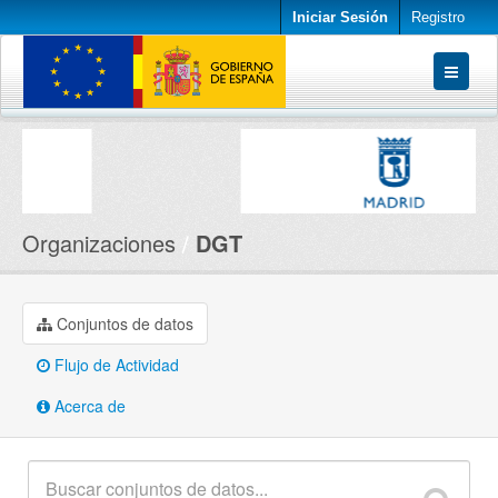
Iniciar Sesión
Registro
Conjuntos de datos
Organizaciones
Acerca de
Organizaciones
DGT
Conjuntos de datos
Flujo de Actividad
Acerca de