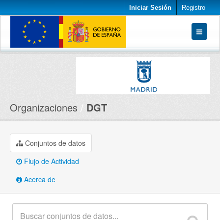
Iniciar Sesión
Registro
Conjuntos de datos
Organizaciones
Acerca de
Organizaciones
DGT
Conjuntos de datos
Flujo de Actividad
Acerca de