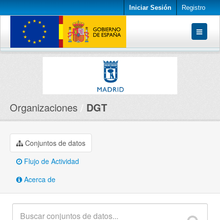
Iniciar Sesión
Registro
Conjuntos de datos
Organizaciones
Acerca de
Organizaciones
DGT
Conjuntos de datos
Flujo de Actividad
Acerca de