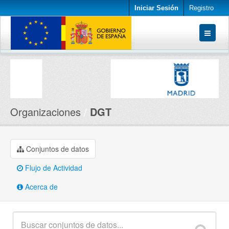
Iniciar Sesión
Registro
Conjuntos de datos
Organizaciones
Acerca de
Organizaciones
DGT
Conjuntos de datos
Flujo de Actividad
Acerca de