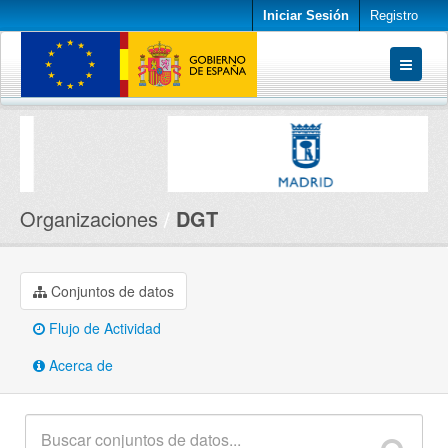
Iniciar Sesión
Registro
Conjuntos de datos
Organizaciones
Acerca de
Organizaciones
DGT
Conjuntos de datos
Flujo de Actividad
Acerca de