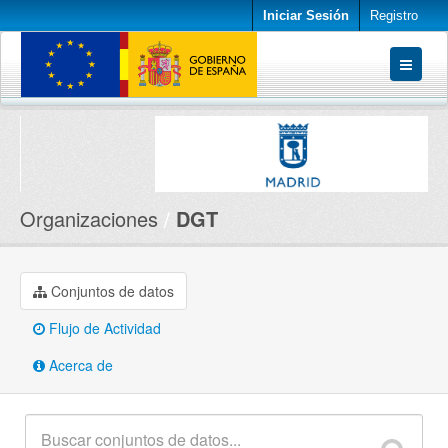
Iniciar Sesión
Registro
Conjuntos de datos
Organizaciones
Acerca de
Organizaciones
DGT
Conjuntos de datos
Flujo de Actividad
Acerca de