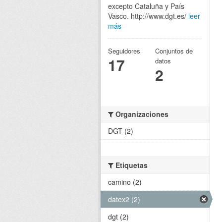
excepto Cataluña y País
Vasco. http://www.dgt.es/
leer
más
Seguidores
Conjuntos de
17
datos
2
Organizaciones
DGT (2)
Etiquetas
camino (2)
datex2 (2)
dgt (2)