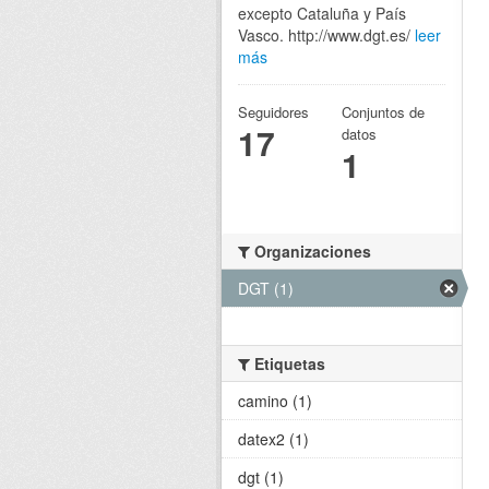
excepto Cataluña y País
Vasco. http://www.dgt.es/
leer
más
Seguidores
Conjuntos de
17
datos
1
Organizaciones
DGT (1)
Etiquetas
camino (1)
datex2 (1)
dgt (1)