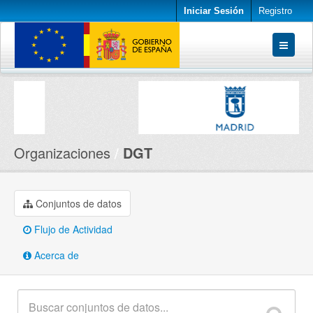
Iniciar Sesión
Registro
Conjuntos de datos
Organizaciones
Acerca de
Organizaciones
DGT
Conjuntos de datos
Flujo de Actividad
Acerca de