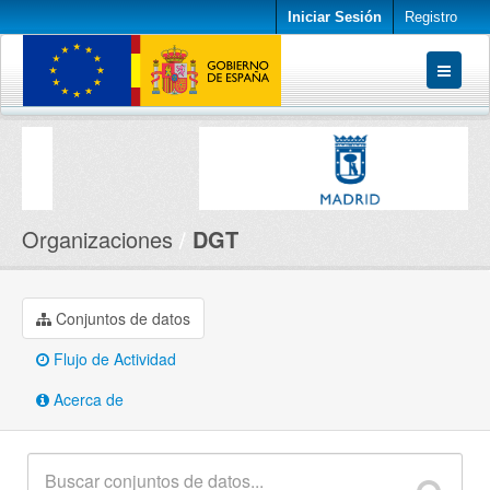
Iniciar Sesión
Registro
Conjuntos de datos
Organizaciones
Acerca de
Organizaciones
DGT
Conjuntos de datos
Flujo de Actividad
Acerca de