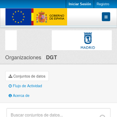
Iniciar Sesión
Registro
Conjuntos de datos
Organizaciones
Acerca de
Organizaciones
DGT
Conjuntos de datos
Flujo de Actividad
Acerca de