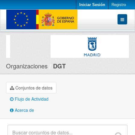
Iniciar Sesión
Registro
Conjuntos de datos
Organizaciones
Acerca de
Organizaciones
DGT
Conjuntos de datos
Flujo de Actividad
Acerca de