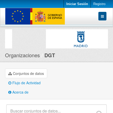
Iniciar Sesión
Registro
Conjuntos de datos
Organizaciones
Acerca de
Organizaciones
DGT
Conjuntos de datos
Flujo de Actividad
Acerca de