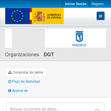
Iniciar Sesión
Registro
Conjuntos de datos
Organizaciones
Acerca de
Organizaciones
DGT
Conjuntos de datos
Flujo de Actividad
Acerca de