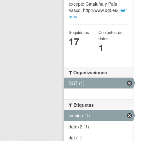
excepto Cataluña y País
Vasco. http://www.dgt.es/
leer
más
Seguidores
Conjuntos de
17
datos
1
Organizaciones
DGT (1)
Etiquetas
camino (1)
datex2 (1)
dgt (1)