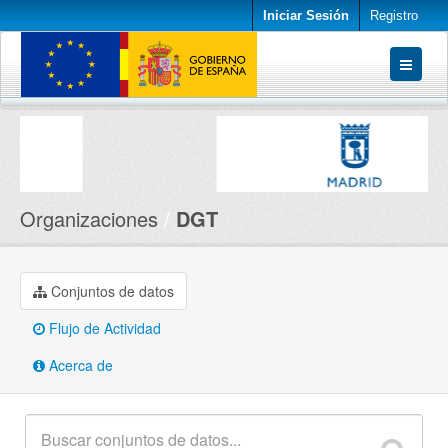
Iniciar Sesión
Registro
Conjuntos de datos
Organizaciones
Acerca de
Organizaciones
DGT
Conjuntos de datos
Flujo de Actividad
Acerca de