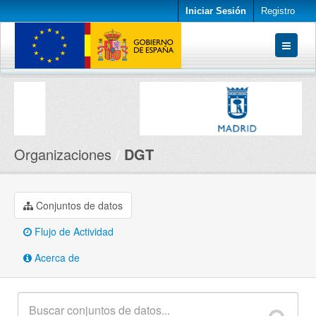
Iniciar Sesión
Registro
Conjuntos de datos
Organizaciones
Acerca de
Organizaciones
DGT
Conjuntos de datos
Flujo de Actividad
Acerca de