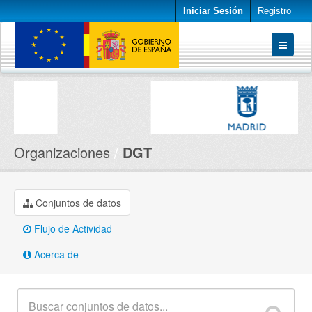
Iniciar Sesión
Registro
Conjuntos de datos
Organizaciones
Acerca de
Organizaciones
DGT
Conjuntos de datos
Flujo de Actividad
Acerca de