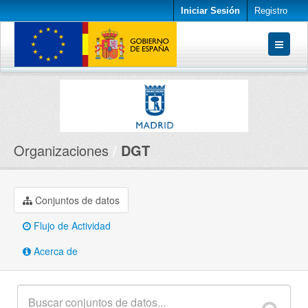
Iniciar Sesión
Registro
Conjuntos de datos
Organizaciones
Acerca de
Organizaciones
DGT
Conjuntos de datos
Flujo de Actividad
Acerca de