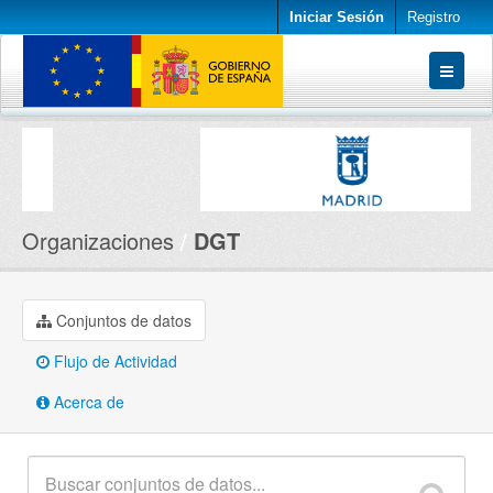
Iniciar Sesión
Registro
Conjuntos de datos
Organizaciones
Acerca de
Organizaciones
DGT
Conjuntos de datos
Flujo de Actividad
Acerca de