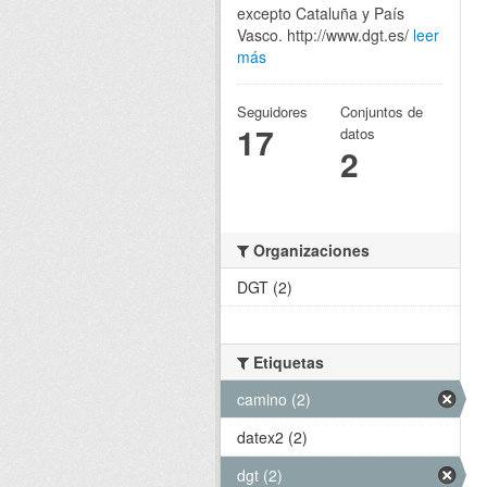
excepto Cataluña y País
Vasco. http://www.dgt.es/
leer
más
Seguidores
Conjuntos de
17
datos
2
Organizaciones
DGT (2)
Etiquetas
camino (2)
datex2 (2)
dgt (2)