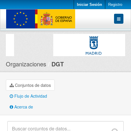
Iniciar Sesión
Registro
Conjuntos de datos
Organizaciones
Acerca de
Organizaciones
DGT
Conjuntos de datos
Flujo de Actividad
Acerca de