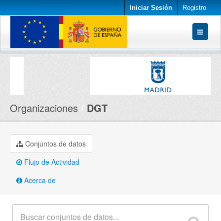
Iniciar Sesión
Registro
Conjuntos de datos
Organizaciones
Acerca de
Organizaciones
DGT
Conjuntos de datos
Flujo de Actividad
Acerca de