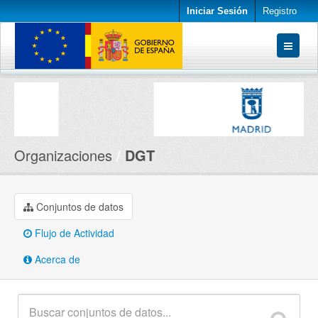
Iniciar Sesión
Registro
Conjuntos de datos
Organizaciones
Acerca de
Organizaciones
DGT
Conjuntos de datos
Flujo de Actividad
Acerca de