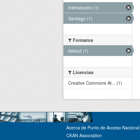
Intersección (1)
Santiago (1)
Formatos
datex2 (1)
Licencias
Creative Commons At... (1)
Acerca de Punto de Acceso Nacional 
CKAN Association