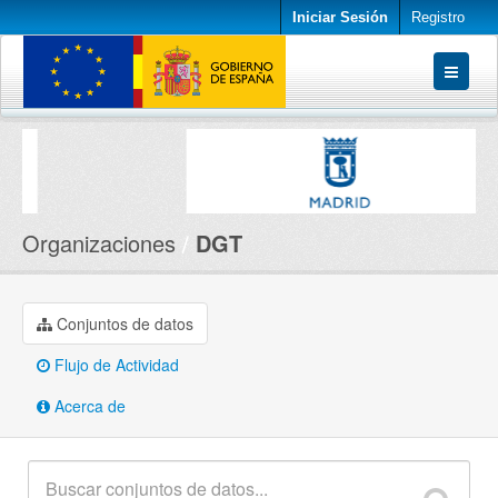
Iniciar Sesión
Registro
Conjuntos de datos
Organizaciones
Acerca de
Organizaciones
DGT
Conjuntos de datos
Flujo de Actividad
Acerca de