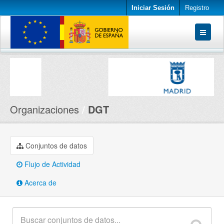
Iniciar Sesión
Registro
Conjuntos de datos
Organizaciones
Acerca de
Organizaciones
DGT
Conjuntos de datos
Flujo de Actividad
Acerca de