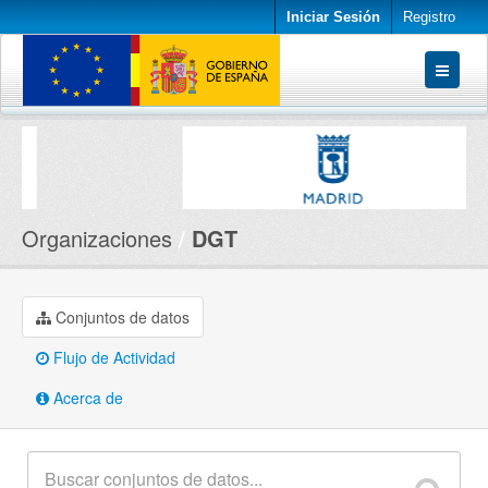
Iniciar Sesión
Registro
Conjuntos de datos
Organizaciones
Acerca de
Organizaciones
DGT
Conjuntos de datos
Flujo de Actividad
Acerca de