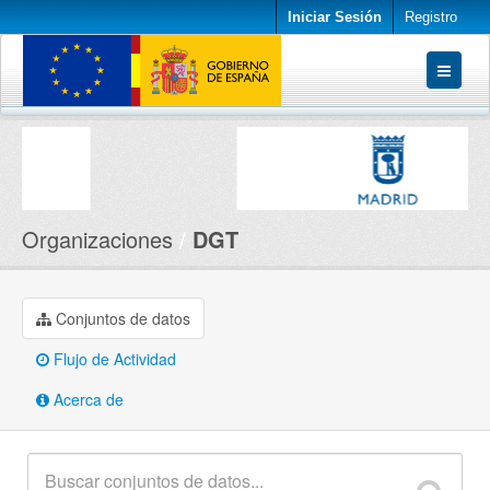
Iniciar Sesión
Registro
Conjuntos de datos
Organizaciones
Acerca de
Organizaciones
DGT
Conjuntos de datos
Flujo de Actividad
Acerca de